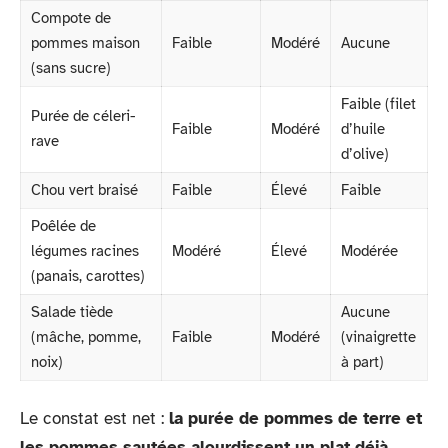
Compote de
pommes maison
Faible
Modéré
Aucune
(sans sucre)
Faible (filet
Purée de céleri-
Faible
Modéré
d’huile
rave
d’olive)
Chou vert braisé
Faible
Élevé
Faible
Poêlée de
légumes racines
Modéré
Élevé
Modérée
(panais, carottes)
Salade tiède
Aucune
(mâche, pomme,
Faible
Modéré
(vinaigrette
noix)
à part)
Le constat est net :
la purée de pommes de terre et
les pommes sautées alourdissent un plat déjà