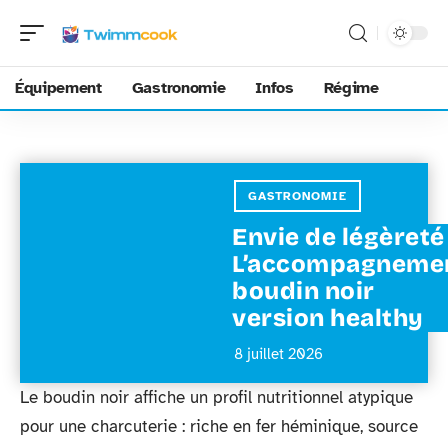
Équipement
Gastronomie
Infos
Régime
GASTRONOMIE
Envie de légèreté
L’accompagneme
boudin noir
version healthy
8 juillet 2026
Le boudin noir affiche un profil nutritionnel atypique
pour une charcuterie : riche en fer héminique, source