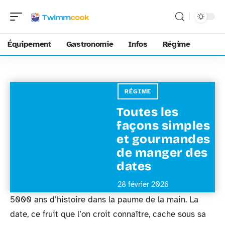
Équipement
Gastronomie
Infos
Régime
RÉGIME
Toutes les
façons simples
et gourmandes
de manger des
dates
28 février 2026
5000 ans d’histoire dans la paume de la main. La
date, ce fruit que l’on croit connaître, cache sous sa