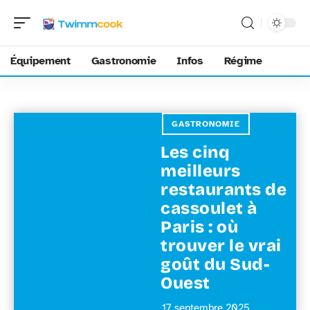
Équipement
Gastronomie
Infos
Régime
GASTRONOMIE
Les cinq
meilleurs
restaurants de
cassoulet à
Paris : où
trouver le vrai
goût du Sud-
Ouest
17 septembre 2025