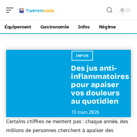
Équipement
Gastronomie
Infos
Régime
INFOS
Des jus anti-
inflammatoires
pour apaiser
vos douleurs
au quotidien
13 mars 2026
Certains chiffres ne mentent pas : chaque année, des
millions de personnes cherchent à apaiser des