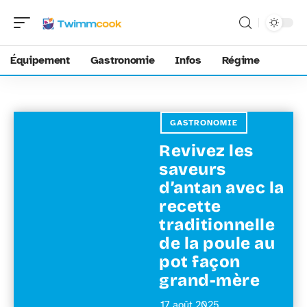
Équipement
Gastronomie
Infos
Régime
GASTRONOMIE
Revivez les
saveurs
d’antan avec la
recette
traditionnelle
de la poule au
pot façon
grand-mère
17 août 2025