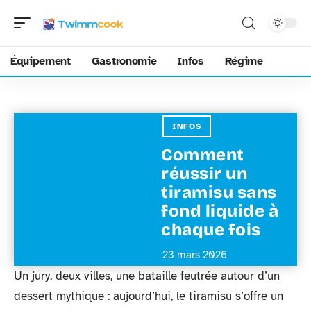
Équipement
Gastronomie
Infos
Régime
INFOS
Comment
réussir un
tiramisu sans
fond liquide à
chaque fois
23 mars 2026
Un jury, deux villes, une bataille feutrée autour d’un
dessert mythique : aujourd’hui, le tiramisu s’offre un