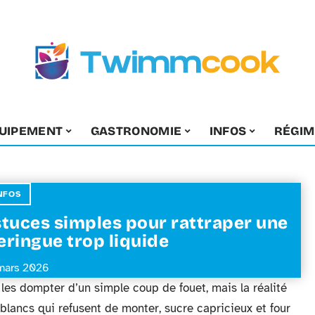
UIPEMENT
GASTRONOMIE
INFOS
RÉGIM
NFOS
tuces simples pour rattraper une
ringue trop liquide
mars 2026
t les dompter d’un simple coup de fouet, mais la réalité
e blancs qui refusent de monter, sucre capricieux et four