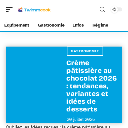
Équipement
Gastronomie
Infos
Régime
GASTRONOMIE
Crème
pâtissière au
chocolat 2026
: tendances,
variantes et
idées de
desserts
20 juillet 2026
Oubliez les idées reçues : la crème pâtissière au