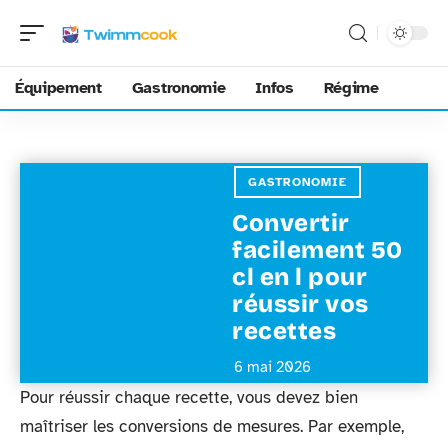
Équipement
Gastronomie
Infos
Régime
GASTRONOMIE
Convertir
facilement 50
cl en l pour
réussir vos
recettes
6 mai 2026
Pour réussir chaque recette, vous devez bien
maîtriser les conversions de mesures. Par exemple,