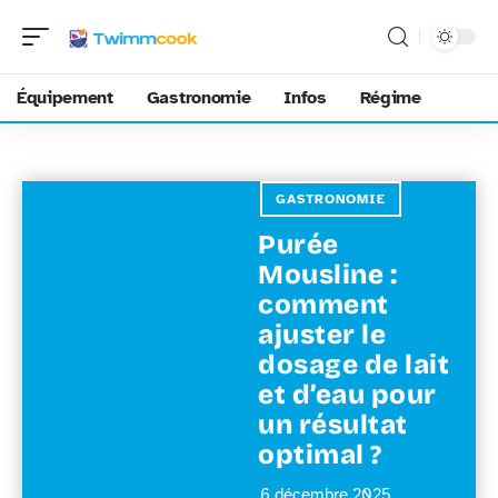
Équipement
Gastronomie
Infos
Régime
GASTRONOMIE
Purée
Mousline :
comment
ajuster le
dosage de lait
et d’eau pour
un résultat
optimal ?
6 décembre 2025