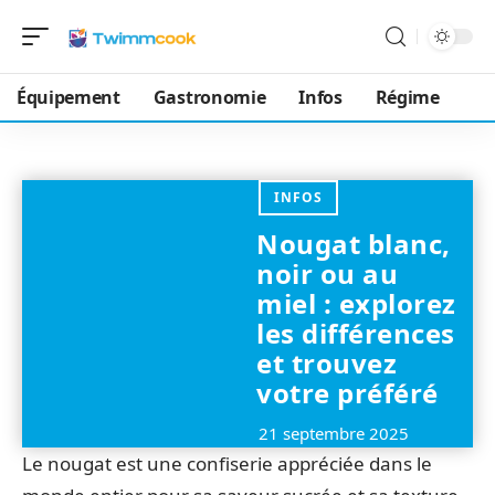
Équipement
Gastronomie
Infos
Régime
INFOS
Nougat blanc,
noir ou au
miel : explorez
les différences
et trouvez
votre préféré
21 septembre 2025
Le nougat est une confiserie appréciée dans le