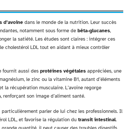
s d’avoine
dans le monde de la nutrition. Leur succès
ndantes, notamment sous forme de
bêta-glucanes
,
nger la satiété. Les études sont claires : intégrer ces
 le cholestérol LDL tout en aidant à mieux contrôler
le fournit aussi des
protéines végétales
appréciées, une
magnésium, le zinc ou la vitamine B1, autant d’éléments
x et la récupération musculaire. L’avoine regorge
s
, renforçant son image d’aliment santé.
t particulièrement parler de lui chez les professionnels. Il
rol LDL, et favorise la régulation du
transit intestinal
.
 grande quantité, il peut causer des troubles digestifs,