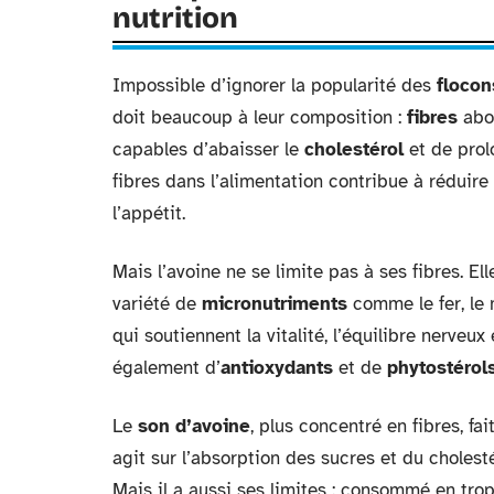
nutrition
Impossible d’ignorer la popularité des
flocon
doit beaucoup à leur composition :
fibres
abo
capables d’abaisser le
cholestérol
et de prolo
fibres dans l’alimentation contribue à réduire
l’appétit.
Mais l’avoine ne se limite pas à ses fibres. El
variété de
micronutriments
comme le fer, le 
qui soutiennent la vitalité, l’équilibre nerveu
également d’
antioxydants
et de
phytostérol
Le
son d’avoine
, plus concentré en fibres, fai
agit sur l’absorption des sucres et du cholesté
Mais il a aussi ses limites : consommé en trop