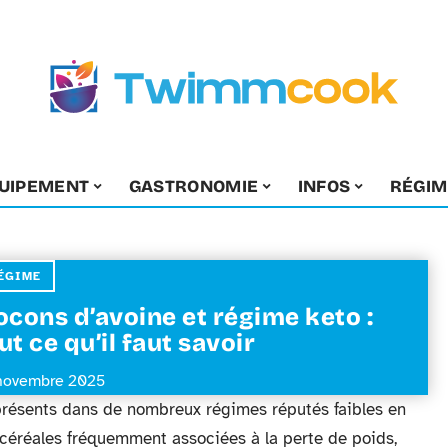
UIPEMENT
GASTRONOMIE
INFOS
RÉGIM
ÉGIME
ocons d’avoine et régime keto :
ut ce qu’il faut savoir
novembre 2025
 présents dans de nombreux régimes réputés faibles en
s céréales fréquemment associées à la perte de poids,