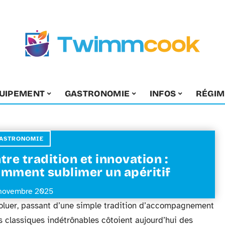
UIPEMENT
GASTRONOMIE
INFOS
RÉGIM
ASTRONOMIE
tre tradition et innovation :
mment sublimer un apéritif
novembre 2025
évoluer, passant d’une simple tradition d’accompagnement
es classiques indétrônables côtoient aujourd’hui des