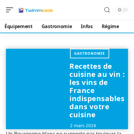
Équipement
Gastronomie
Infos
Régime
GASTRONOMIE
Recettes de
cuisine au vin :
les vins de
France
indispensables
dans votre
cuisine
2 mars 2026
Un Bourgogne blanc ne supporte pas toujours la