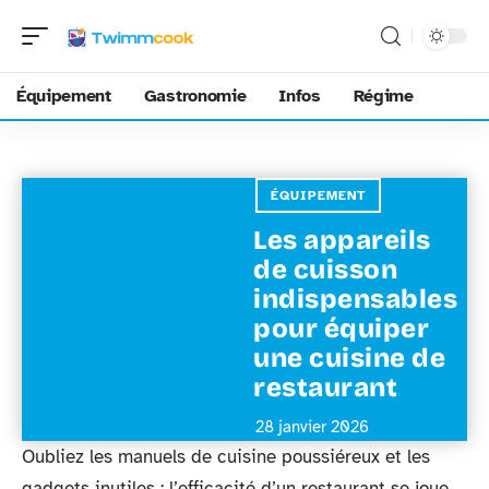
Équipement
Gastronomie
Infos
Régime
ÉQUIPEMENT
Les appareils
de cuisson
indispensables
pour équiper
une cuisine de
restaurant
28 janvier 2026
Oubliez les manuels de cuisine poussiéreux et les
gadgets inutiles : l’efficacité d’un restaurant se joue